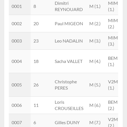
Place
Doss.
Prénom
M/F
Cat.
Dimitri
MIM
0001
8
M (1.)
NOM
REYNOUARD
(1.)
MIM
0002
20
Paul MIGEON
M (2.)
(2.)
MIM
0003
23
Leo NADALIN
M (3.)
(3.)
BEM
0004
18
Sacha VALLET
M (4.)
(1.)
Christophe
V2M
0005
26
M (5.)
PERES
(1.)
Loris
BEM
0006
11
M (6.)
CROUSEILLES
(2.)
V2M
0007
6
Gilles DUNY
M (7.)
(2.)