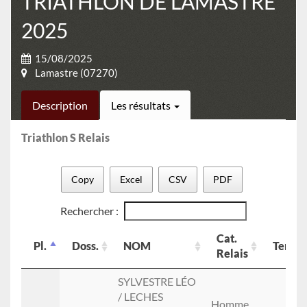
TRIATHLON DE LAMASTRE
2025
15/08/2025
Lamastre (07270)
Description
Les résultats
Triathlon S Relais
Copy
Excel
CSV
PDF
Rechercher :
Cat.
Pl.
Doss.
NOM
Temps
Relais
Pl.
Doss.
NOM
Cat.
Temps
SYLVESTRE LÉO
Relais
/ LECHES
Homme