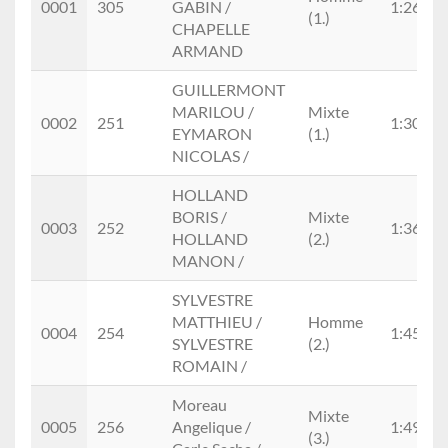
0001
305
GABIN /
1:26:00
(1.)
CHAPELLE
ARMAND
GUILLERMONT
MARILOU /
Mixte
0002
251
1:30:35
EYMARON
(1.)
NICOLAS /
HOLLAND
BORIS /
Mixte
0003
252
1:36:44
HOLLAND
(2.)
MANON /
SYLVESTRE
MATTHIEU /
Homme
0004
254
1:45:24
SYLVESTRE
(2.)
ROMAIN /
Moreau
Mixte
0005
256
Angelique /
1:49:24
(3.)