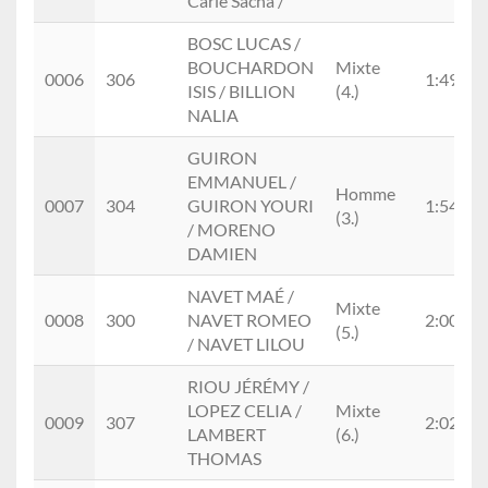
Carle Sacha /
BOSC LUCAS /
BOUCHARDON
Mixte
0006
306
1:49:57
ISIS / BILLION
(4.)
NALIA
GUIRON
EMMANUEL /
Homme
0007
304
GUIRON YOURI
1:54:28
(3.)
/ MORENO
DAMIEN
NAVET MAÉ /
Mixte
0008
300
NAVET ROMEO
2:00:46
(5.)
/ NAVET LILOU
RIOU JÉRÉMY /
LOPEZ CELIA /
Mixte
0009
307
2:02:03
LAMBERT
(6.)
THOMAS