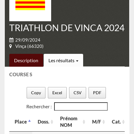
TRIATHLON DE VINCA 2024
29/09/2024
Vinça (66320)
Description
Les résultats
COURSE S
Copy
Excel
CSV
PDF
Rechercher :
Prénom
Place
Doss.
M/F
Cat.
NOM