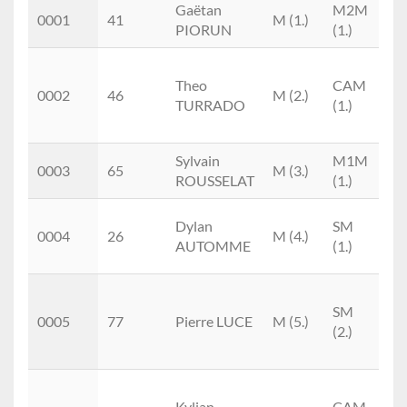
Place
Doss.
Prénom
M/F
Cat.
Gaëtan
M2M
Le
0001
41
M (1.)
NOM
PIORUN
(1.)
Tr
A
Theo
CAM
Sp
0002
46
M (2.)
TURRADO
(1.)
Sa
Cy
Sylvain
M1M
0003
65
M (3.)
ROUSSELAT
(1.)
Tr
Dylan
SM
0004
26
M (4.)
C
AUTOMME
(1.)
N
A
SM
Sp
0005
77
Pierre LUCE
M (5.)
(2.)
Sa
Cy
A
Kylian
CAM
Sp