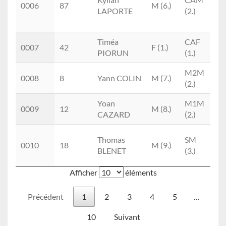
0006
87
M (6.)
LAPORTE
(2.)
Sa
Cy
Timéa
CAF
Le
0007
42
F (1.)
PIORUN
(1.)
Tr
M2M
Le
0008
8
Yann COLIN
M (7.)
(2.)
Tr
Yoan
M1M
El
0009
12
M (8.)
CAZARD
(2.)
C
Tr
Thomas
SM
0010
18
M (9.)
C
BLENET
(3.)
N
Afficher
éléments
Précédent
1
2
3
4
5
…
10
Suivant