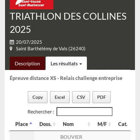
TRIATHLON DES COLLINES
2025
20/07/2025
Saint Barthélémy de Vals (26240)
Description
Les résultats
Épreuve distance XS - Relais challenge entreprise
Copy
Excel
CSV
PDF
Rechercher :
Place
Doss.
Nom
M/F
Cat.
Place
Doss.
Nom
M/F
Cat.
BOUVIER