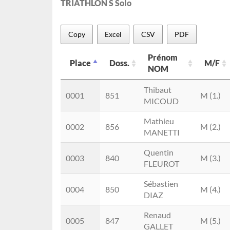
TRIATHLON S Solo
Copy
Excel
CSV
PDF
Prénom
Place
Doss.
M/F
NOM
Place
Doss.
Prénom
M/F
Thibaut
0001
851
M (1.)
NOM
MICOUD
Mathieu
0002
856
M (2.)
MANETTI
Quentin
0003
840
M (3.)
FLEUROT
Sébastien
0004
850
M (4.)
DIAZ
Renaud
0005
847
M (5.)
GALLET