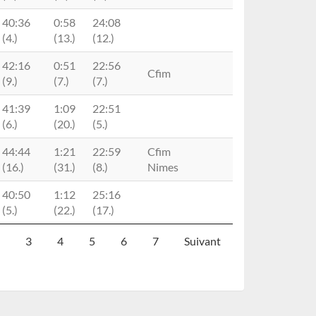
40:36
0:58
24:08
(4.)
(13.)
(12.)
42:16
0:51
22:56
Cfim
(9.)
(7.)
(7.)
41:39
1:09
22:51
(6.)
(20.)
(5.)
44:44
1:21
22:59
Cfim
(16.)
(31.)
(8.)
Nimes
40:50
1:12
25:16
(5.)
(22.)
(17.)
3
4
5
6
7
Suivant