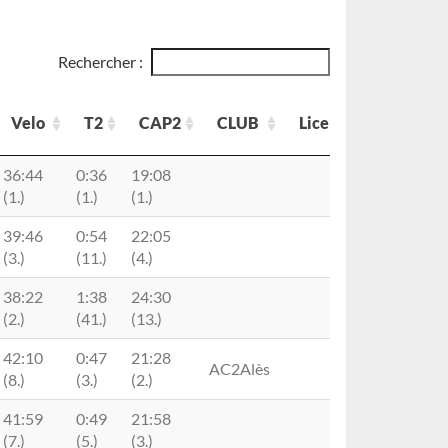
Rechercher :
Velo
T2
CAP2
CLUB
Licence
Velo
T2
CAP2
CLUB
Licence
36:44
0:36
19:08
(1.)
(1.)
(1.)
39:46
0:54
22:05
(3.)
(11.)
(4.)
38:22
1:38
24:30
(2.)
(41.)
(13.)
42:10
0:47
21:28
AC2Alès
(8.)
(3.)
(2.)
41:59
0:49
21:58
(7.)
(5.)
(3.)