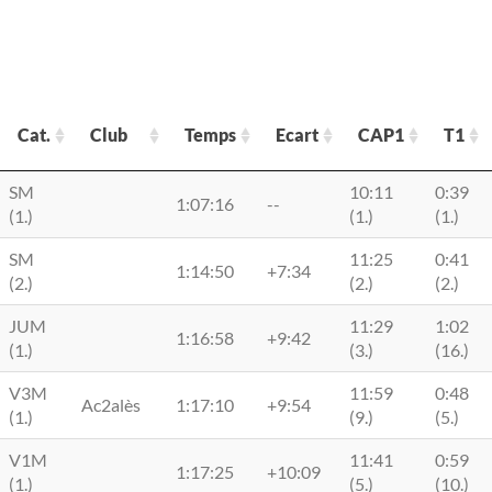
Cat.
Club
Temps
Ecart
CAP1
T1
Cat.
Club
Temps
Ecart
CAP1
T1
SM
10:11
0:39
1:07:16
--
(1.)
(1.)
(1.)
SM
11:25
0:41
1:14:50
+7:34
(2.)
(2.)
(2.)
JUM
11:29
1:02
1:16:58
+9:42
(1.)
(3.)
(16.)
V3M
11:59
0:48
Ac2alès
1:17:10
+9:54
(1.)
(9.)
(5.)
V1M
11:41
0:59
1:17:25
+10:09
(1.)
(5.)
(10.)