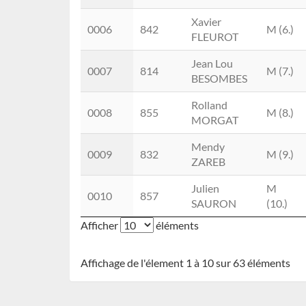
Xavier
0006
842
M (6.)
FLEUROT
Jean Lou
0007
814
M (7.)
BESOMBES
Rolland
0008
855
M (8.)
MORGAT
Mendy
0009
832
M (9.)
ZAREB
Julien
M
0010
857
SAURON
(10.)
Afficher
éléments
Affichage de l'élement 1 à 10 sur 63 éléments