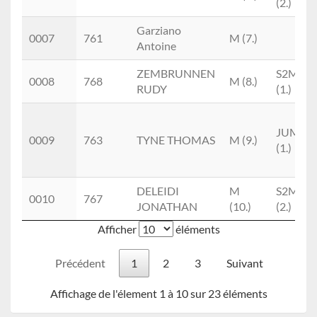
(2.)
Garziano
0007
761
M (7.)
Antoine
ZEMBRUNNEN
S2M
0008
768
M (8.)
RUDY
(1.)
JUM
0009
763
TYNE THOMAS
M (9.)
(1.)
DELEIDI
M
S2M
0010
767
JONATHAN
(10.)
(2.)
Afficher
éléments
Précédent
1
2
3
Suivant
Affichage de l'élement 1 à 10 sur 23 éléments