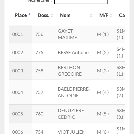
Place
Doss.
Nom
M/F
Cat.
Place
Doss.
Nom
M/F
Cat.
GAYET
S1M
0001
756
M (1.)
MAXIME
(1.)
S4M
0002
775
BESSE Antoine
M (2.)
(1.)
BERTHON
S3M
0003
758
M (3.)
GREGOIRE
(1.)
BAELE PIERRE-
S3M
0004
757
M (4.)
ANTOINE
(2.)
DENUZIERE
S3M
0005
760
M (5.)
CEDRIC
(3.)
S1M
0006
754
VIOT JULIEN
M (6.)