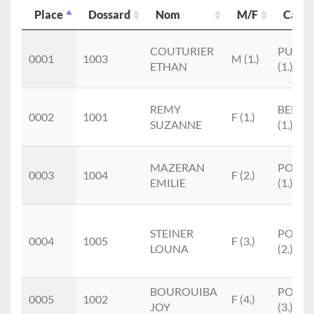
Place
Dossard
Nom
M/F
Cat.
Place
Dossard
Nom
M/F
Cat.
COUTURIER
PUM
0001
1003
M (1.)
ETHAN
(1.)
REMY
BEF
0002
1001
F (1.)
SUZANNE
(1.)
MAZERAN
POF
0003
1004
F (2.)
EMILIE
(1.)
STEINER
POF
0004
1005
F (3.)
LOUNA
(2.)
BOUROUIBA
POF
0005
1002
F (4.)
JOY
(3.)