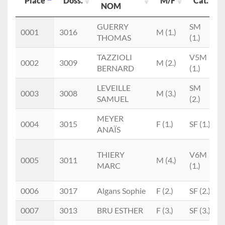
Place
Doss.
M/F
Cat.
NOM
Place
Doss.
Prénom
M/F
Cat.
GUERRY
SM
0001
3016
M (1.)
NOM
THOMAS
(1.)
TAZZIOLI
V5M
0002
3009
M (2.)
BERNARD
(1.)
LEVEILLE
SM
0003
3008
M (3.)
SAMUEL
(2.)
MEYER
0004
3015
F (1.)
SF (1.)
ANAÏS
THIERY
V6M
0005
3011
M (4.)
MARC
(1.)
0006
3017
Algans Sophie
F (2.)
SF (2.)
0007
3013
BRU ESTHER
F (3.)
SF (3.)