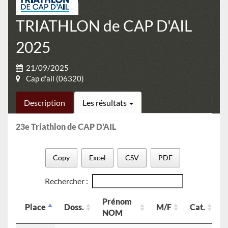
TRIATHLON de CAP D'AIL
2025
21/09/2025
Cap d'ail (06320)
Description
Les résultats
23e Triathlon de CAP D'AIL
Copy
Excel
CSV
PDF
Rechercher :
Prénom
Place
Doss.
M/F
Cat.
C
NOM