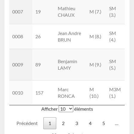
Ni
Mathieu
SM
0007
19
M (7.)
Tr
CHAUX
(3.)
Cl
Ni
Jean Andre
SM
0008
26
M (8.)
Tr
BRUN
(4.)
Cl
M
Benjamin
SM
Ca
0009
89
M (9.)
LAMY
(5.)
Tr
Cl
Cl
Marc
M
M3M
0010
157
G
RONCA
(10.)
(1.)
Tr
Afficher
éléments
Précédent
1
2
3
4
5
…