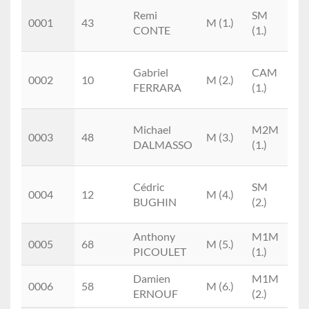
Place
Doss.
Prénom
M/F
Cat.
C
T
Remi
SM
NOM
0001
43
M (1.)
Ni
CONTE
(1.)
Tr
A.
Gabriel
CAM
0002
10
M (2.)
M
FERRARA
(1.)
Tr
T
Michael
M2M
0003
48
M (3.)
Ni
DALMASSO
(1.)
Tr
A.
Cédric
SM
0004
12
M (4.)
M
BUGHIN
(2.)
Tr
Anthony
M1M
An
0005
68
M (5.)
PICOULET
(1.)
Tr
Damien
M1M
An
0006
58
M (6.)
ERNOUF
(2.)
Tr