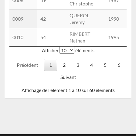
0008
49
1987
M
Christophe
QUEROL
0009
42
1990
M
Jeremy
RIMBERT
0010
54
1995
M
Nathan
Afficher
éléments
Précédent
1
2
3
4
5
6
Suivant
Affichage de l'élement 1 à 10 sur 60 éléments