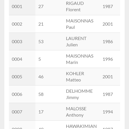
Scratch
Dossard
Nom
Année
RIGAUD
0001
27
1987
M
Prénom
Florent
MAISONNAS
0002
21
2001
M
Paul
LAURENT
0003
53
1986
M
Julien
MAISONNAS
0004
5
1996
M
Marin
KOHLER
0005
46
2001
M
Matteo
DELHOMME
0006
58
1987
M
Jimmy
MALOSSE
0007
17
1994
M
Anthony
HAWAKIMIAN