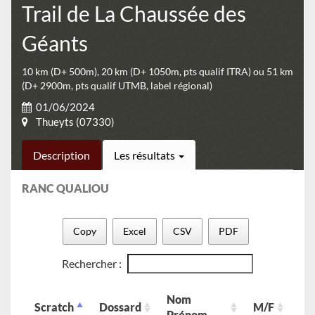
Trail de La Chaussée des
Géants
10 km (D+ 500m), 20 km (D+ 1050m, pts qualif ITRA) ou 51 km
(D+ 2900m, pts qualif UTMB, label régional)
01/06/2024
Thueyts (07330)
Description
Les résultats
RANC QUALIOU
Copy
Excel
CSV
PDF
Rechercher :
Nom
Scratch
Dossard
M/F
ca
Prénom