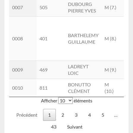
DUBOURG
SE
0007
505
M (7.)
PIERRE YVES
(3.)
BARTHELEMY
M2
0008
401
M (8.)
GUILLAUME
(1.)
LADREYT
M0
0009
469
M (9.)
LOIC
(2.)
BONUTTO
M
SE
0010
811
CLÉMENT
(10.)
(4.)
Afficher
éléments
Précédent
1
2
3
4
5
…
43
Suivant