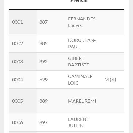
Scratch
Dossard
Nom
M/F
ca
FERNANDES
Ho
Prénom
0001
887
Ludvik
(1.)
DURU JEAN-
Ho
0002
885
PAUL
(2.)
GIBERT
Ho
0003
892
BAPTISTE
(3.)
CAMINALE
SE
0004
629
M (4.)
LOIC
(1.)
Ho
0005
889
MAREL RÉMI
(4.)
LAURENT
Ho
0006
897
JULIEN
(5.)