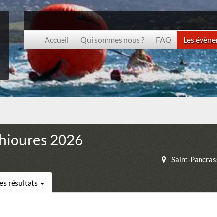
Accueil
Qui sommes nous ?
FAQ
Les évèn
Chioures 2026
Saint-Pancras
es résultats