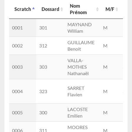
Nom
Scratch
Dossard
M/F
Cat
Prénom
Scratch
Dossard
Nom
M/F
Cat
MAYNAND
0001
301
M
SEM
Prénom
William
GUILLAUME
0002
312
M
M0
Benoit
VALLA-
0003
303
MOTHES
M
SEM
Nathanaël
SARRET
0004
323
M
SEM
Flavien
LACOSTE
0005
300
M
M0
Emilien
MOORES
0006
311
M
M1