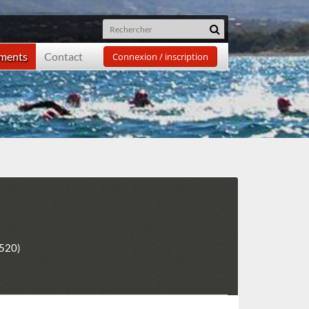
ements
Contact
Connexion / inscription
7520)