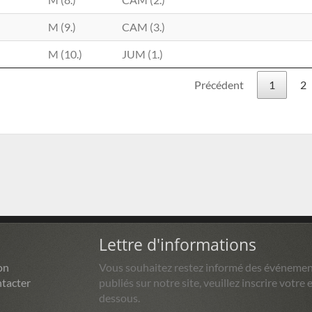
M (9.)
CAM (3.)
M (10.)
JUM (1.)
Précédent
1
2
Lettre d'informations
on
Vous souhaitez restez informé des événemen
tacter
publiés sur notre site, veuillez inscrire votre e
dessous.