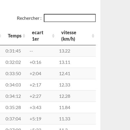
Rechercher :
ecart
vitesse
Temps
1er
(km/h)
Temps
ecart
vitesse
0:31:45
--
13.22
1er
(km/h)
0:32:02
+0:16
13.11
0:33:50
+2:04
12.41
0:34:03
+2:17
12.33
0:34:12
+2:27
12.28
0:35:28
+3:43
11.84
0:37:04
+5:19
11.33
0:37:09
+5:23
11.3