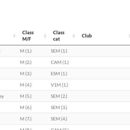
Class
Class
Club
M/F
cat
Class
Class
Club
c
M (1.)
SEM (1.)
M/F
cat
M (2.)
CAM (1.)
M (3.)
ESM (1.)
M (4.)
V1M (1.)
ey
M (5.)
SEM (2.)
M (6.)
SEM (3.)
M (7.)
SEM (4.)
M (8.)
CAM (2.)