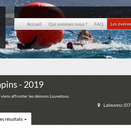
Accueil
Qui sommes nous ?
FAQ
Les évèn
apins - 2019
 viens affronter les démons Louvetous.
Lalouvesc (0
es résultats