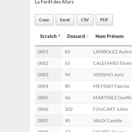
La Forêt des Afars
Copy
Excel
CSV
PDF
Scratch
Dossard
Nom Prénom
Scratch
Dossard
Nom Prénom
0001
83
LAMBOLEZ Audri
0002
65
CALEMARD Eliseo
0003
94
VERSINO Joris
0004
80
MEYSSAT Fabrice
0005
46
MARTINEZ Geoffr
0006
102
FOUCART Julien
0007
90
VAUX Camille
0008
47
FOUREL Erwan