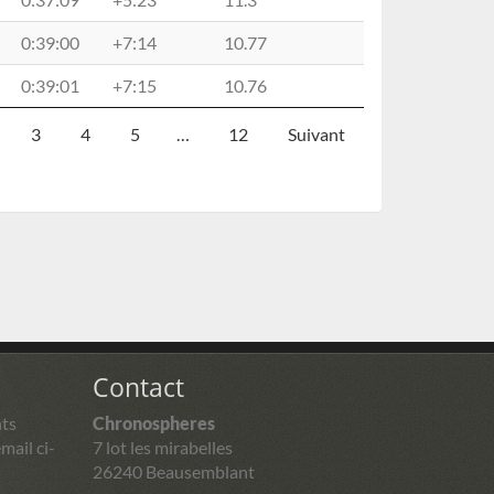
0:39:00
+7:14
10.77
0:39:01
+7:15
10.76
3
4
5
…
12
Suivant
Contact
ts
Chronospheres
mail ci-
7 lot les mirabelles
26240 Beausemblant