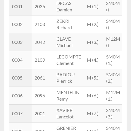
Place
Doss.
Prénom
M/F
Cat.
C
DECAS
SM0M
As
0001
2036
M (1.)
NOM
Damien
()
Va
ZEKRI
SM0M
0002
2103
M (2.)
Ea
Richard
()
CLAVE
M12M
C
0003
2042
M (3.)
Michaël
()
La
LECOMPTE
SM0M
Sa
0004
2109
M (4.)
Clément
(1.)
D
BADIOU
SM0M
0005
2061
M (5.)
Pierrick
(2.)
MENTELIN
M12M
0006
2096
M (6.)
Remy
(1.)
XAVIER
SM0M
0007
2001
M (7.)
Lancelot
(3.)
GRENIER
SM0M