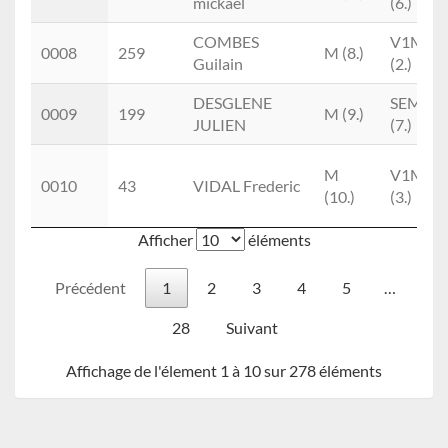
mickael
(6.)
COMBES
V1M
0008
259
M (8.)
Guilain
(2.)
DESGLENE
SEM
0009
199
M (9.)
JULIEN
(7.)
M
V1M
0010
43
VIDAL Frederic
(10.)
(3.)
Afficher
éléments
Précédent
1
2
3
4
5
…
28
Suivant
Affichage de l'élement 1 à 10 sur 278 éléments