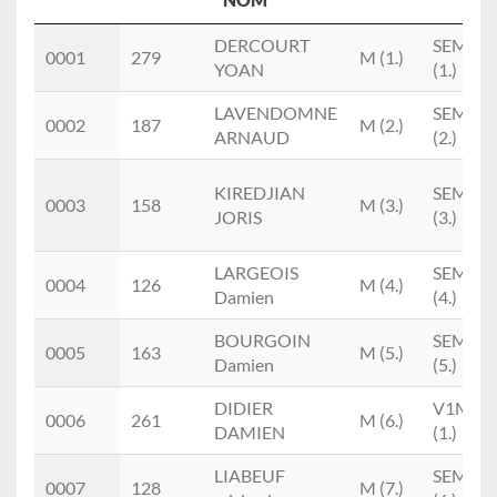
Place
Doss.
Prénom
M/F
Cat.
DERCOURT
SEM
0001
279
M (1.)
NOM
YOAN
(1.)
LAVENDOMNE
SEM
0002
187
M (2.)
ARNAUD
(2.)
KIREDJIAN
SEM
0003
158
M (3.)
JORIS
(3.)
LARGEOIS
SEM
0004
126
M (4.)
Damien
(4.)
BOURGOIN
SEM
0005
163
M (5.)
Damien
(5.)
DIDIER
V1M
0006
261
M (6.)
DAMIEN
(1.)
LIABEUF
SEM
0007
128
M (7.)