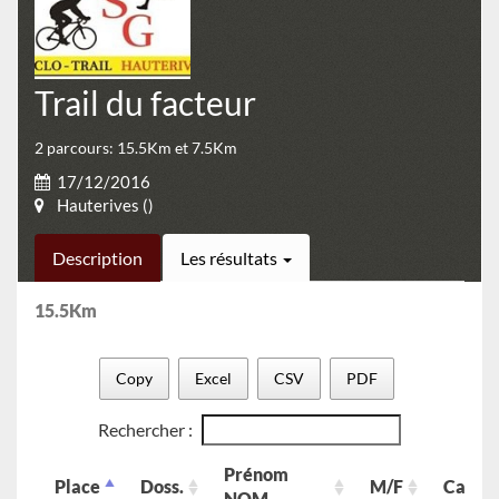
Trail du facteur
2 parcours: 15.5Km et 7.5Km
17/12/2016
Hauterives ()
Description
Les résultats
15.5Km
Copy
Excel
CSV
PDF
Rechercher :
Prénom
Place
Doss.
M/F
Cat.
NOM