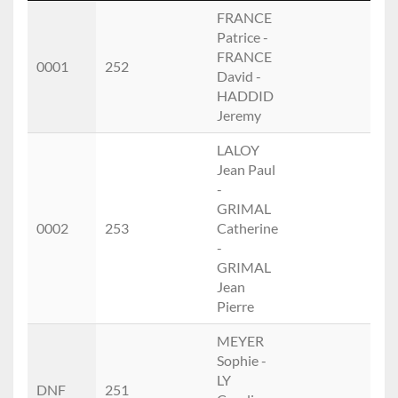
Place
Dossardréel
Nom
M/F
Cat.
FRANCE
Patrice -
FRANCE
0001
252
David -
HADDID
Jeremy
LALOY
Jean Paul
-
GRIMAL
0002
253
Catherine
-
GRIMAL
Jean
Pierre
MEYER
Sophie -
LY
DNF
251