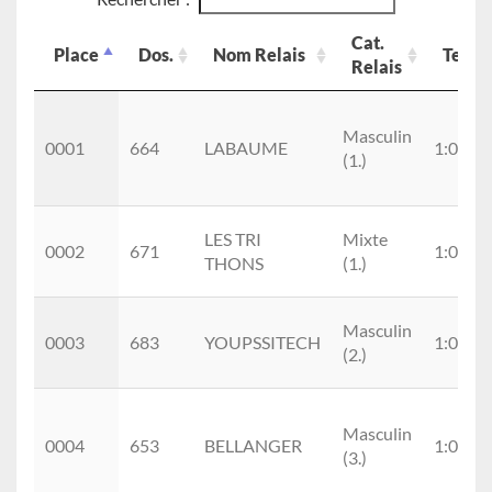
Cat.
Place
Dos.
Nom Relais
Temp
Relais
Place
Dos.
Nom Relais
Cat.
Temp
Relais
Masculin
0001
664
LABAUME
1:02:12
(1.)
LES TRI
Mixte
0002
671
1:03:09
THONS
(1.)
Masculin
0003
683
YOUPSSITECH
1:04:53
(2.)
Masculin
0004
653
BELLANGER
1:04:56
(3.)