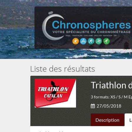
Liste des résultats
Triathlon 
3 formats: XS / S / M E
27/05/2018
Description
L