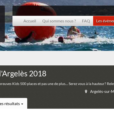
Accueil
Qui sommes nous ?
FAQ
Les évèn
d'Argelès 2018
preuves Kids 500 places et pas une de plus… Serez vous à la hauteur? Relev
Argelès-sur-
es résultats