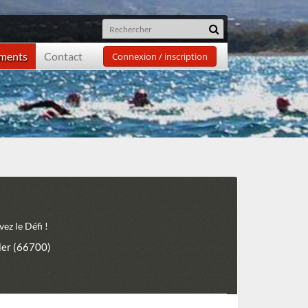
ements
Contact
Connexion / inscription
ez le Défi !
Mer (66700)