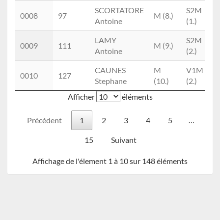
SCORTATORE
S2M
0008
97
M (8.)
Antoine
(1.)
LAMY
S2M
0009
111
M (9.)
Antoine
(2.)
CAUNES
M
V1M
0010
127
Stephane
(10.)
(2.)
Afficher
éléments
Précédent
1
2
3
4
5
…
15
Suivant
Affichage de l'élement 1 à 10 sur 148 éléments