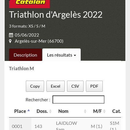
Triathlon d'Argelès 2022
3 formats: XS / S / M
05/06/2022
Argelès-sur-Mer (66700)
Description
Les résultats
Triathlon M
Copy
Excel
CSV
PDF
Rechercher :
Place
Doss.
Nom
M/F
Cat.
Place
Doss.
Nom
M/F
Cat.
LAIDLOW
S1M
0001
143
M (1.)
Sam
(1.)