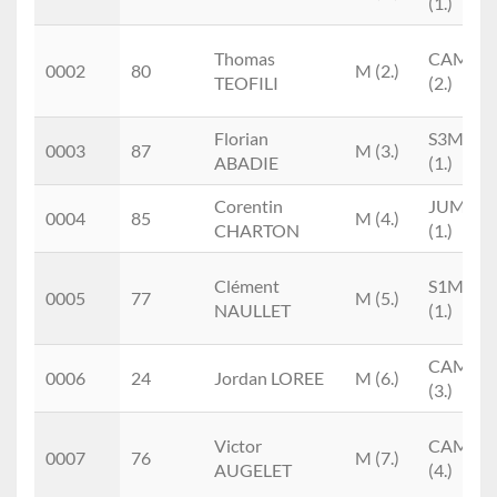
(1.)
Thomas
CAM
0002
80
M (2.)
TEOFILI
(2.)
Florian
S3M
0003
87
M (3.)
ABADIE
(1.)
Corentin
JUM
0004
85
M (4.)
CHARTON
(1.)
Clément
S1M
0005
77
M (5.)
NAULLET
(1.)
CAM
0006
24
Jordan LOREE
M (6.)
(3.)
Victor
CAM
0007
76
M (7.)
AUGELET
(4.)