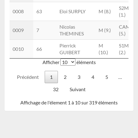
S2M
0008
63
Eloi SURPLY
M (8.)
(1.)
Nicolas
CAM
0009
7
M (9.)
THEMINES
(5.)
Pierrick
M
S1M
0010
66
GUIBERT
(10.)
(2.)
Afficher
éléments
Précédent
1
2
3
4
5
…
32
Suivant
Affichage de l'élement 1 à 10 sur 319 éléments