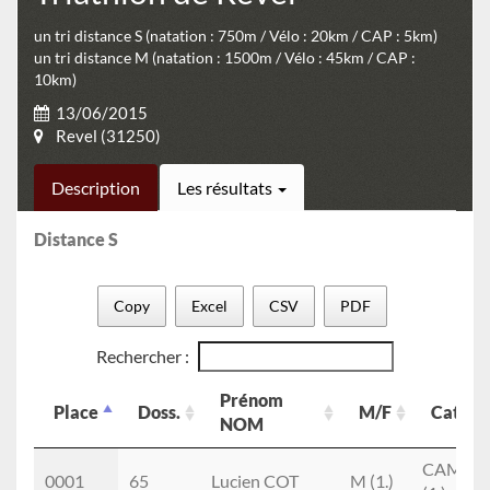
un tri distance S (natation : 750m / Vélo : 20km / CAP : 5km)
un tri distance M (natation : 1500m / Vélo : 45km / CAP :
10km)
13/06/2015
Revel (31250)
Description
Les résultats
Distance S
Copy
Excel
CSV
PDF
Rechercher :
Prénom
Place
Doss.
M/F
Cat.
NOM
Place
Doss.
Prénom
M/F
Cat.
CAM
0001
65
Lucien COT
M (1.)
NOM