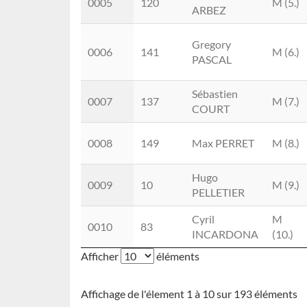
0005
120
M (5.)
ARBEZ
Gregory
0006
141
M (6.)
PASCAL
Sébastien
0007
137
M (7.)
COURT
0008
149
Max PERRET
M (8.)
Hugo
0009
10
M (9.)
PELLETIER
Cyril
M
0010
83
INCARDONA
(10.)
Afficher
éléments
Affichage de l'élement 1 à 10 sur 193 éléments