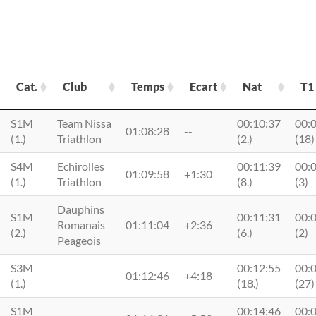
Cat.
Club
Temps
Ecart
Nat
T1
Cat.
Club
Temps
Ecart
Nat
T1
S1M
Team Nissa
00:10:37
00:
01:08:28
--
(1.)
Triathlon
(2.)
(18)
S4M
Echirolles
00:11:39
00:
01:09:58
+1:30
(1.)
Triathlon
(8.)
(3)
Dauphins
S1M
00:11:31
00:
Romanais
01:11:04
+2:36
(2.)
(6.)
(2)
Peageois
S3M
00:12:55
00:
01:12:46
+4:18
(1.)
(18.)
(27)
S1M
00:14:46
00: