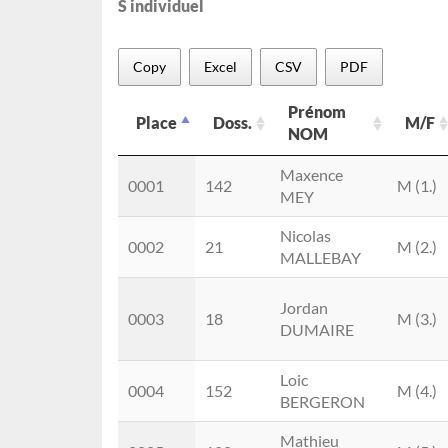
S individuel
Copy
Excel
CSV
PDF
Prénom
Place
Doss.
M/F
NOM
Place
Doss.
Prénom
M/F
Maxence
0001
142
M (1.)
NOM
MEY
Nicolas
0002
21
M (2.)
MALLEBAY
Jordan
0003
18
M (3.)
DUMAIRE
Loic
0004
152
M (4.)
BERGERON
Mathieu