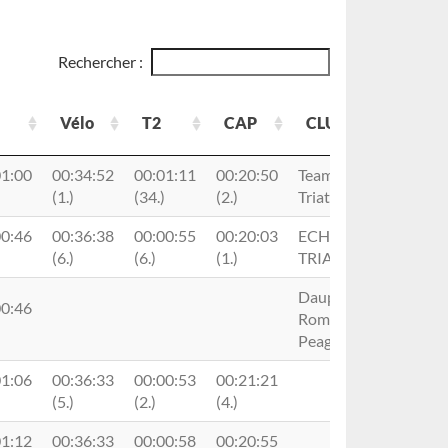
Rechercher :
Vélo
T2
CAP
CLUB
Lic
Vélo
T2
CAP
CLUB
Lic
01:00
00:34:52
00:01:11
00:20:50
Team Nissa
B45
(1.)
(34.)
(2.)
Triathlon
00:46
00:36:38
00:00:55
00:20:03
ECHIROLLES
A08
(6.)
(6.)
(1.)
TRIATHLON
Dauphins
00:46
Romanais
A91
Peageois
01:06
00:36:33
00:00:53
00:21:21
B41
(5.)
(2.)
(4.)
01:12
00:36:33
00:00:58
00:20:55