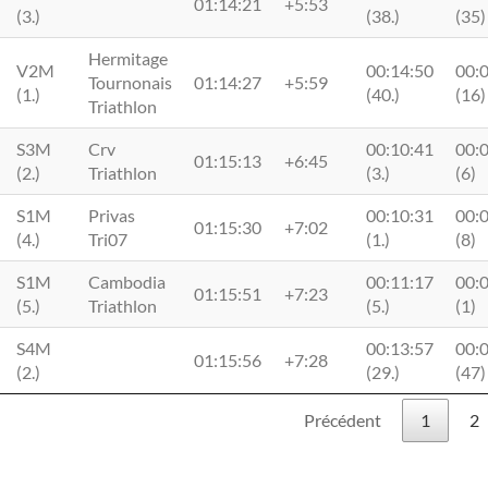
01:14:21
+5:53
(3.)
(38.)
(35)
Hermitage
V2M
00:14:50
00:
Tournonais
01:14:27
+5:59
(1.)
(40.)
(16)
Triathlon
S3M
Crv
00:10:41
00:
01:15:13
+6:45
(2.)
Triathlon
(3.)
(6)
S1M
Privas
00:10:31
00:
01:15:30
+7:02
(4.)
Tri07
(1.)
(8)
S1M
Cambodia
00:11:17
00:
01:15:51
+7:23
(5.)
Triathlon
(5.)
(1)
S4M
00:13:57
00:
01:15:56
+7:28
(2.)
(29.)
(47)
Précédent
1
2