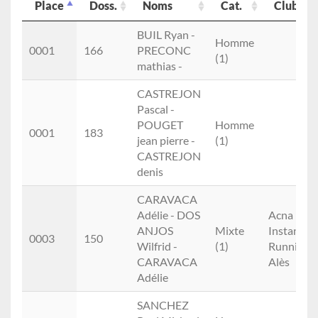
Place
Doss.
Noms
Cat.
Club
Place
Doss.
Noms
Cat.
Club
BUIL Ryan -
Homme
0001
166
PRECONC
(1)
mathias -
CASTREJON
Pascal -
POUGET
Homme
0001
183
jean pierre -
(1)
CASTREJON
denis
CARAVACA
Adélie - DOS
Acna
ANJOS
Mixte
Instant
0003
150
Wilfrid -
(1)
Running
CARAVACA
Alès
Adélie
SANCHEZ