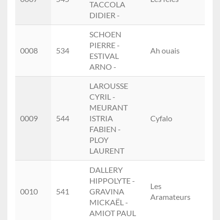
TACCOLA
(3.)
DIDIER -
SCHOEN
PIERRE -
Ho
0008
534
Ah ouais
ESTIVAL
(5.)
ARNO -
LAROUSSE
CYRIL -
MEURANT
Ho
0009
544
ISTRIA
Cyfalo
(6.)
FABIEN -
PLOY
LAURENT
DALLERY
HIPPOLYTE -
Les
Ho
0010
541
GRAVINA
Aramateurs
(7.)
MICKAËL -
AMIOT PAUL