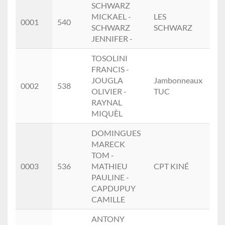
Rang
Dos.
Noms
Equipe
Ca
SCHWARZ
Re
MICKAEL -
LES
Mix
0001
540
SCHWARZ
SCHWARZ
(1.)
JENNIFER -
TOSOLINI
FRANCIS -
JOUGLA
Jambonneaux
Ho
0002
538
OLIVIER -
TUC
(1.)
RAYNAL
MIQUÈL
DOMINGUES
MARECK
TOM -
Mix
0003
536
MATHIEU
CPT KINÉ
(2.)
PAULINE -
CAPDUPUY
CAMILLE
ANTONY