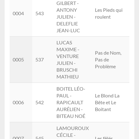
GILBERT -
ANTONY
Les Pieds qui
Ho
0004
543
JULIEN -
roulent
(2.)
DELEFLIE
JEAN-LUC
LUCAS
MAXIME -
Pas de Nom,
VENTURE
Ho
0005
537
Pas de
JULIEN -
(3.)
Problème
BRUSCHI
MATHIEU
BOITEL LÉO-
PAUL -
Le Blond La
Ho
0006
542
RAPICAULT
Bête et Le
(4.)
AURÉLIEN -
Boitant
BITEAU NOÉ
LAMOUROUX
CÉCILE -
Mix
0007
545
Les fêlés