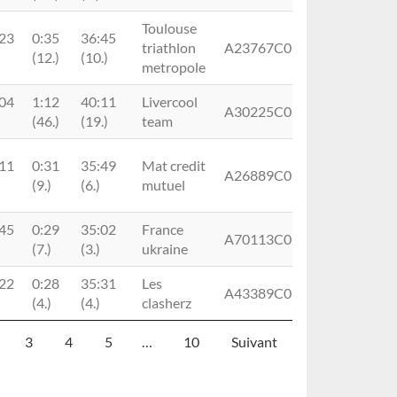
Toulouse
:23
0:35
36:45
triathlon
A23767C0180418MS1FRA
(12.)
(10.)
metropole
:04
1:12
40:11
Livercool
A30225C0230560MS1FRA
(46.)
(19.)
team
:11
0:31
35:49
Mat credit
A26889C0180370MS1GBR
(9.)
(6.)
mutuel
:45
0:29
35:02
France
A70113C0260282MS2FRA
(7.)
(3.)
ukraine
:22
0:28
35:31
Les
A43389C0180370MS1FRA
(4.)
(4.)
clasherz
3
4
5
…
10
Suivant