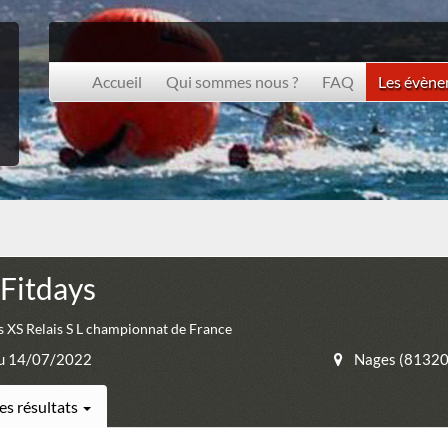
Accueil
Qui sommes nous ?
FAQ
Les évèn
 Fitdays
s XS Relais S L championnat de France
u 14/07/2022
Nages (81320
es résultats