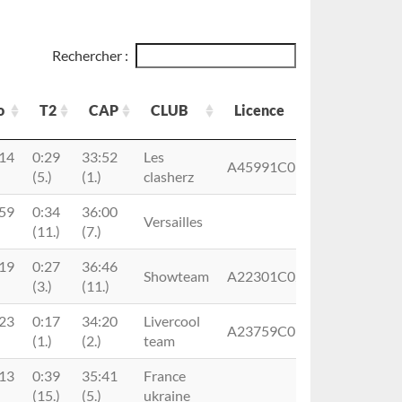
Rechercher :
o
T2
CAP
CLUB
Licence
o
T2
CAP
CLUB
Licence
:14
0:29
33:52
Les
A45991C0180418MS1FRA
(5.)
(1.)
clasherz
:59
0:34
36:00
Versailles
(11.)
(7.)
:19
0:27
36:46
Showteam
A22301C0260294MS1FRA
(3.)
(11.)
:23
0:17
34:20
Livercool
A23759C0180418MS2FRA
(1.)
(2.)
team
:13
0:39
35:41
France
(15.)
(5.)
ukraine