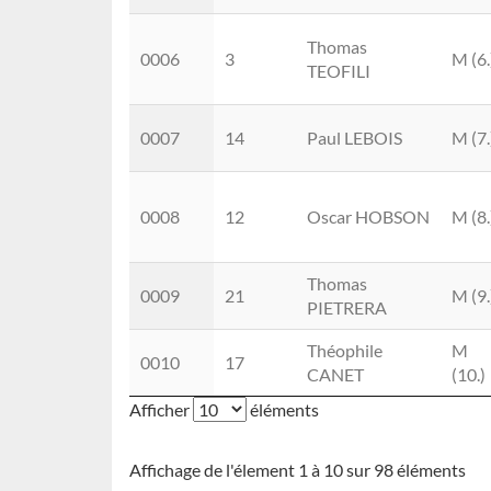
Thomas
0006
3
M (6.
TEOFILI
0007
14
Paul LEBOIS
M (7.
0008
12
Oscar HOBSON
M (8.
Thomas
0009
21
M (9.
PIETRERA
Théophile
M
0010
17
CANET
(10.)
Afficher
éléments
Affichage de l'élement 1 à 10 sur 98 éléments