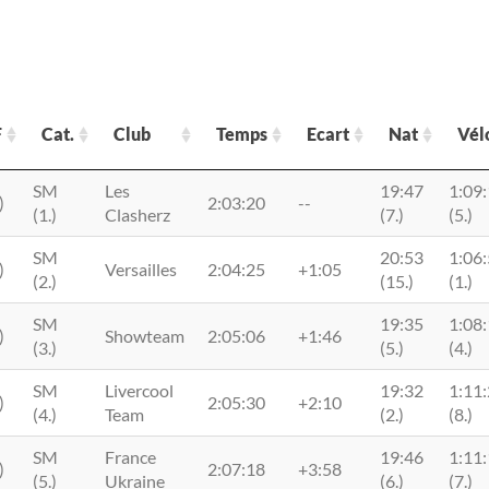
F
Cat.
Club
Temps
Ecart
Nat
Vél
F
Cat.
Club
Temps
Ecart
Nat
Vél
SM
Les
19:47
1:09
)
2:03:20
--
(1.)
Clasherz
(7.)
(5.)
SM
20:53
1:06
)
Versailles
2:04:25
+1:05
(2.)
(15.)
(1.)
SM
19:35
1:08
)
Showteam
2:05:06
+1:46
(3.)
(5.)
(4.)
SM
Livercool
19:32
1:11
)
2:05:30
+2:10
(4.)
Team
(2.)
(8.)
SM
France
19:46
1:11
)
2:07:18
+3:58
(5.)
Ukraine
(6.)
(7.)