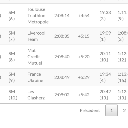
Toulouse
SM
19:33
1:11
)
Triathlon
2:08:14
+4:54
(6.)
(3.)
(9.)
Metropole
SM
Livercool
19:09
1:08
)
2:08:35
+5:15
(7.)
Team
(1.)
(3.)
Mat
SM
20:11
1:12
)
Credit
2:08:40
+5:20
(8.)
(10.)
(12.)
Mutuel
SM
France
19:34
1:13
)
2:08:49
+5:29
(9.)
Ukraine
(4.)
(16.)
SM
Les
20:42
1:12
2:09:02
+5:42
(10.)
Clasherz
(13.)
(13.)
Précédent
1
2