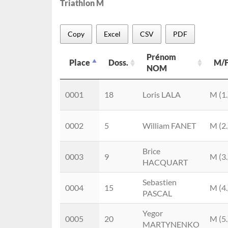
Triathlon M
Copy
Excel
CSV
PDF
Prénom
Place
Doss.
M/
NOM
Place
Doss.
Prénom
M/
0001
18
Loris LALA
M (1.
NOM
0002
5
William FANET
M (2.
Brice
0003
9
M (3.
HACQUART
Sebastien
0004
15
M (4.
PASCAL
Yegor
0005
20
M (5.
MARTYNENKO