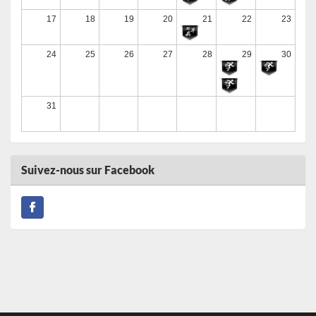
Run in 2 Mure 2026
17
18
19
20
21
22
23
13/09/2026
24
25
26
27
28
29
30
Cyclosportive La Serre-Ponçon 2026
Du 13/09/2026 au 21/09/2026
31
Gend’Trail de Barbières 2026
13/09/2026
Suivez-nous sur Facebook
Urban Déjantée Volvic 2026
Du 19/09/2026 au 20/09/2026
Triathlon du DOMAINE DU LAC DE CHAMPOS 2026
20/09/2026
29ème Gambade Escalaise