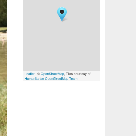
Leaflet
| ©
OpenStreetMap
, Tiles courtesy of
Humanitarian OpenStreetMap Team