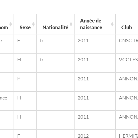
Année de
nom
Sexe
Nationalité
naissance
Club
e
F
fr
2011
CNSC T
H
fr
2011
VCC LES
F
2011
ANNONA
nce
H
2011
ANNONA
H
2011
ANNONA
F
2012
HERMIT