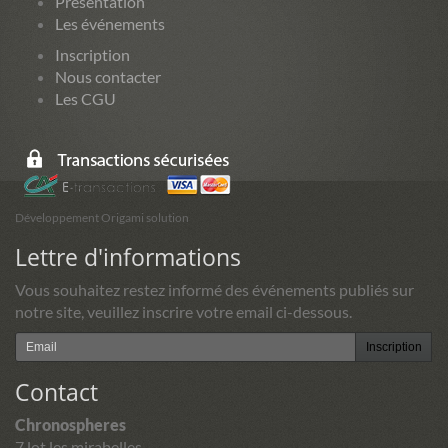
Présentation
Les événements
Inscription
Nous contacter
Les CGU
Développement Origami solution
Lettre d'informations
Vous souhaitez restez informé des événements publiés sur
notre site, veuillez inscrire votre email ci-dessous.
Inscription
Contact
Chronospheres
7 lot les mirabelles