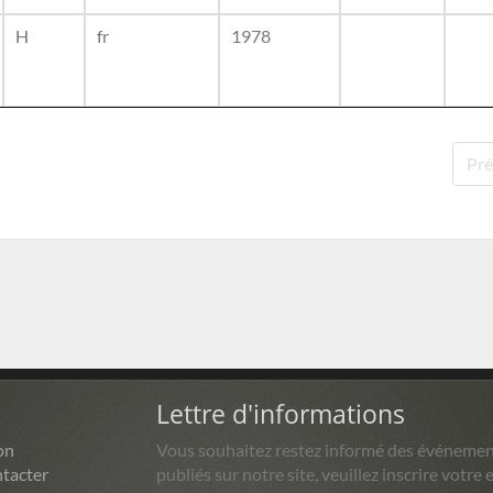
H
fr
1978
Pré
Lettre d'informations
on
Vous souhaitez restez informé des événemen
tacter
publiés sur notre site, veuillez inscrire votre e