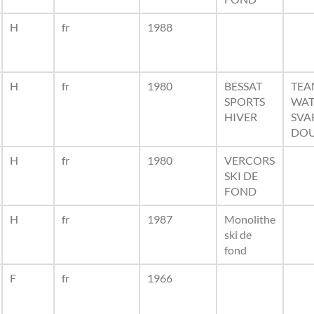
H
fr
1988
H
fr
1980
BESSAT
TEA
SPORTS
WAT
HIVER
SVA
DOU
H
fr
1980
VERCORS
SKI DE
FOND
H
fr
1987
Monolithe
ski de
fond
F
fr
1966