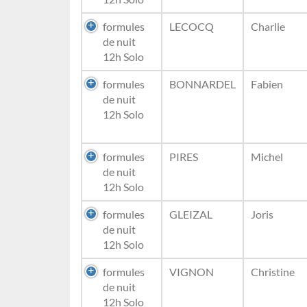
formules
LECOCQ
Charlie
de nuit
12h Solo
formules
BONNARDEL
Fabien
de nuit
12h Solo
formules
PIRES
Michel
de nuit
12h Solo
formules
GLEIZAL
Joris
de nuit
12h Solo
formules
VIGNON
Christine
de nuit
12h Solo