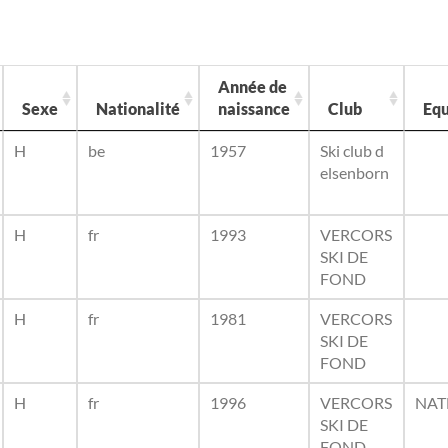
Année de
Sexe
Nationalité
naissance
Club
Equ
H
be
1957
Ski club d
elsenborn
H
fr
1993
VERCORS
SKI DE
FOND
H
fr
1981
VERCORS
SKI DE
FOND
H
fr
1996
VERCORS
NAT
SKI DE
FOND