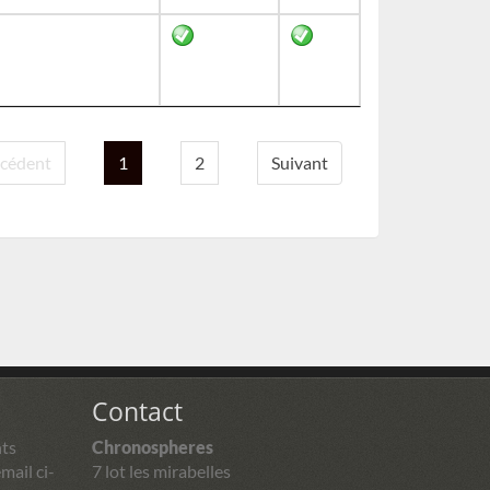
cédent
1
2
Suivant
Contact
ts
Chronospheres
mail ci-
7 lot les mirabelles