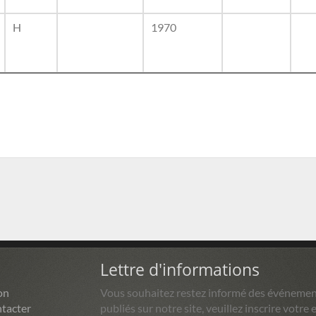
H
1970
Lettre d'informations
on
Vous souhaitez restez informé des événemen
tacter
publiés sur notre site, veuillez inscrire votre e