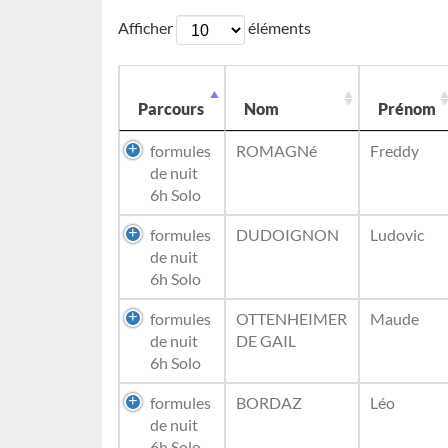
Afficher
éléments
Parcours
Nom
Prénom
formules
ROMAGNé
Freddy
de nuit
6h Solo
formules
DUDOIGNON
Ludovic
de nuit
6h Solo
formules
OTTENHEIMER
Maude
de nuit
DE GAIL
6h Solo
formules
BORDAZ
Léo
de nuit
6h Solo