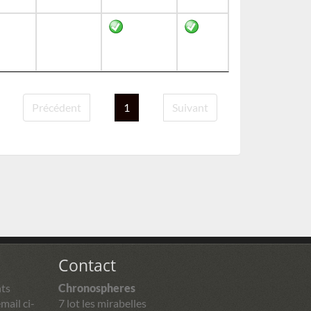
Précédent
1
Suivant
Contact
ts
Chronospheres
mail ci-
7 lot les mirabelles