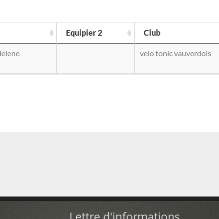
Equipier 2
Club
elene
velo tonic vauverdois
Lettre d'informations