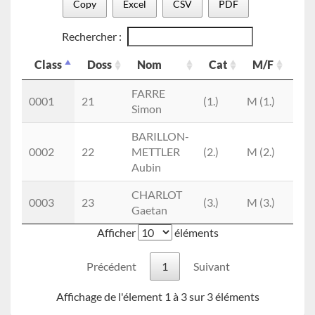
Copy
Excel
CSV
PDF
Rechercher :
Class
Doss
Nom
Cat
M/F
Cl
Class
Doss
Nom
Cat
M/F
Cl
FARRE
0001
21
(1.)
M (1.)
Simon
BARILLON-
0002
22
METTLER
(2.)
M (2.)
Aubin
CHARLOT
0003
23
(3.)
M (3.)
Gaetan
Afficher
éléments
Précédent
1
Suivant
Affichage de l'élement 1 à 3 sur 3 éléments