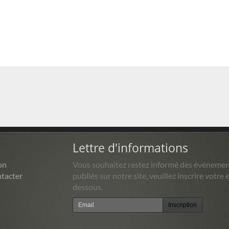
Lettre d'informations
on
Vous souhaitez restez informé des événemen
tacter
publiés sur notre site, veuillez inscrire votre e
dessous.
Inscription