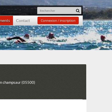
ements
Contact
Connexion / inscription
en champsaur (05500)