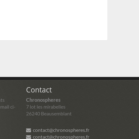
Contact
ts
Chronospheres
mail ci-
7 lot les mirabelles
26240 Beausemblant
contact@chronospheres.fr
contact@chronospheres.fr