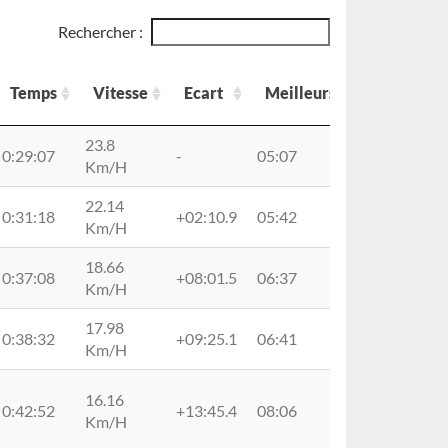
Rechercher :
Temps
Vitesse
Ecart
Meilleurs
MoinsBon
Temps
Vitesse
Ecart
Meilleurs
MoinsBon
23.8
0:29:07
-
05:07
06:23
Km/H
22.14
0:31:18
+02:10.9
05:42
06:44
Km/H
18.66
0:37:08
+08:01.5
06:37
08:02
Km/H
17.98
0:38:32
+09:25.1
06:41
08:12
Km/H
16.16
0:42:52
+13:45.4
08:06
09:11
Km/H