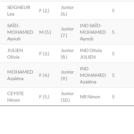
SEIGNEUR
Junior
F (2.)
5
Lea
(6.)
SAÏD-
IND SAÏD-
Junior
MOHAMED
M (5.)
MOHAMED
5
(7.)
Ayoub
Ayoub
JULIEN
Junior
IND Olivia
F (3.)
5
Olivia
(8.)
JULIEN
IND
MOHAMED
Junior
F (4.)
MOHAMED
5
Azaléna
(9.)
Azaléna
CEYSTE
Junior
F (5.)
NR Ninon
5
Ninon
(10.)