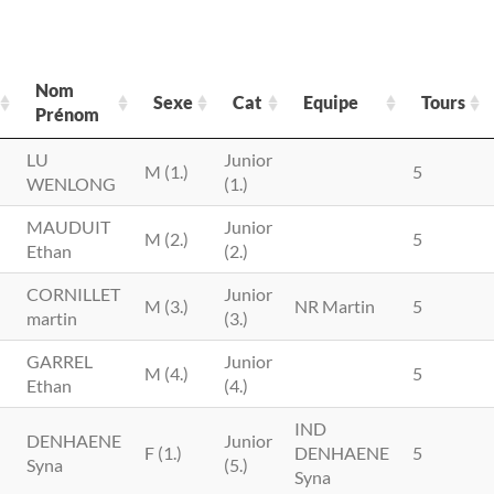
Nom
Sexe
Cat
Equipe
Tours
Prénom
Nom
Sexe
Cat
Equipe
Tours
LU
Junior
M (1.)
5
Prénom
WENLONG
(1.)
MAUDUIT
Junior
M (2.)
5
Ethan
(2.)
CORNILLET
Junior
M (3.)
NR Martin
5
martin
(3.)
GARREL
Junior
M (4.)
5
Ethan
(4.)
IND
DENHAENE
Junior
F (1.)
DENHAENE
5
Syna
(5.)
Syna