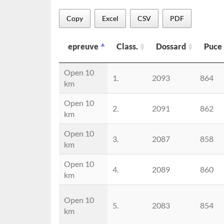
Copy
Excel
CSV
PDF
epreuve
Class.
Dossard
Puce
epreuve
Class.
Dossard
Puce
Open 10
1.
2093
864
km
Open 10
2.
2091
862
km
Open 10
3.
2087
858
km
Open 10
4.
2089
860
km
Open 10
5.
2083
854
km