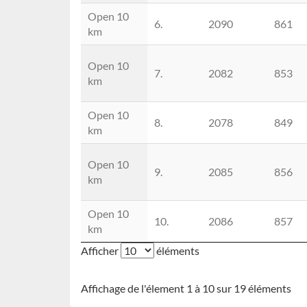
Open 10
6.
2090
861
km
Open 10
7.
2082
853
km
Open 10
8.
2078
849
km
Open 10
9.
2085
856
km
Open 10
10.
2086
857
km
Afficher
éléments
Affichage de l'élement 1 à 10 sur 19 éléments