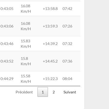
16.08
0:43:05
+13:58.8
07:42
09:22
Km/H
16.08
0:43:06
+13:59.3
07:26
09:18
Km/H
15.83
0:43:46
+14:39.2
07:32
09:30
Km/H
15.8
0:43:52
+14:45.2
07:36
09:24
Km/H
15.58
0:44:29
+15:22.3
08:04
09:37
Km/H
Précédent
1
2
Suivant