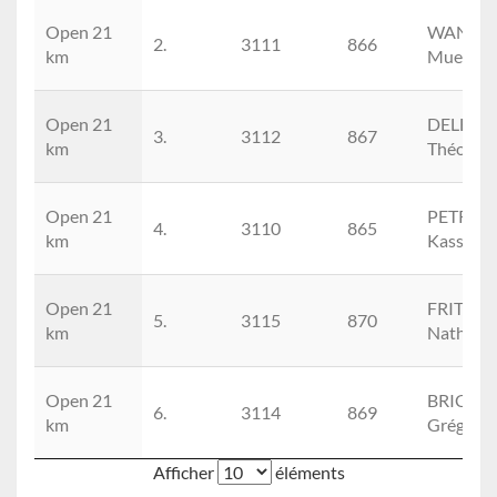
Open 21
WANG
2.
3111
866
km
Muen
Open 21
DELÉTOI
3.
3112
867
km
Théo
Open 21
PETREQ
4.
3110
865
km
Kassand
Open 21
FRITZ
5.
3115
870
km
Nathan
Open 21
BRICHE
6.
3114
869
km
Grégoire
Afficher
éléments