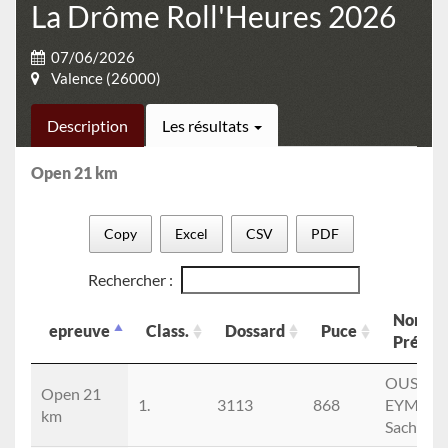
La Drôme Roll'Heures 2026
07/06/2026
Valence (26000)
Description
Les résultats
Open 21 km
Copy
Excel
CSV
PDF
Rechercher :
Nom
epreuve
Class.
Dossard
Puce
Préno
epreuve
Class.
Dossard
Puce
Nom
OUSSEN
Open 21
Préno
1.
3113
868
EYMAR
km
Sacha