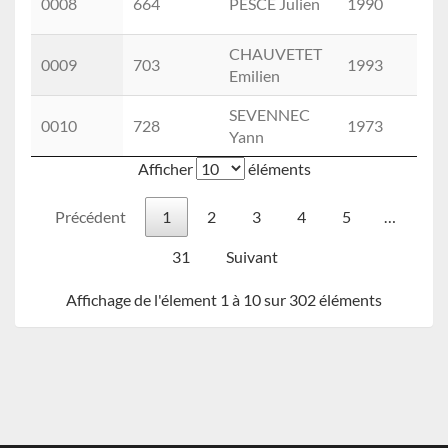
0008
664
PESCE Julien
1990
M 
CHAUVETET
0009
703
1993
M 
Emilien
SEVENNEC
M
0010
728
1973
Yann
(1
Afficher
éléments
Précédent
1
2
3
4
5
…
31
Suivant
Affichage de l'élement 1 à 10 sur 302 éléments