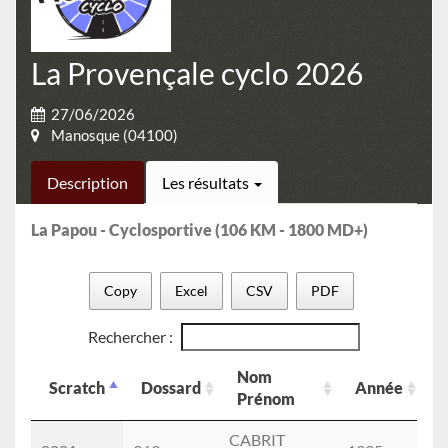
La Provençale cyclo 2026
27/06/2026
Manosque (04100)
Description
Les résultats
La Papou - Cyclosportive (106 KM - 1800 MD+)
Copy
Excel
CSV
PDF
Rechercher :
Nom
Scratch
Dossard
Année
Prénom
Scratch
Dossard
Nom
Année
CABRIT