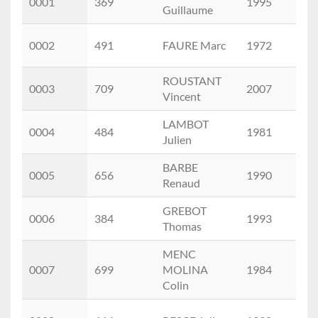
0001
369
1995
M 
Prénom
Guillaume
0002
491
FAURE Marc
1972
M 
ROUSTANT
0003
709
2007
M 
Vincent
LAMBOT
0004
484
1981
M 
Julien
BARBE
0005
656
1990
M 
Renaud
GREBOT
0006
384
1993
M 
Thomas
MENC
0007
699
MOLINA
1984
M 
Colin