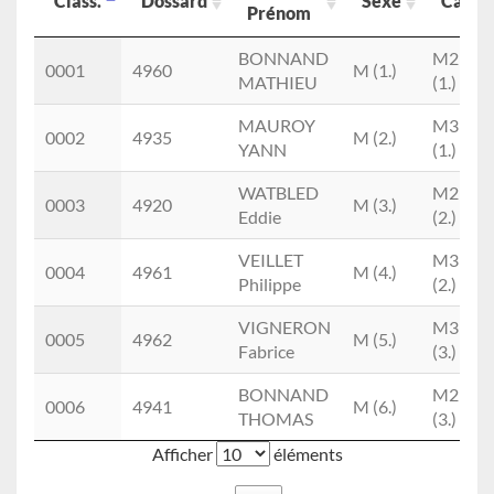
Class.
Dossard
Sexe
Cat
Prénom
Class.
Dossard
Nom
Sexe
Cat
BONNAND
M2M
0001
4960
M (1.)
Prénom
MATHIEU
(1.)
MAUROY
M3M
0002
4935
M (2.)
YANN
(1.)
WATBLED
M2M
0003
4920
M (3.)
Eddie
(2.)
VEILLET
M3M
0004
4961
M (4.)
Philippe
(2.)
VIGNERON
M3M
0005
4962
M (5.)
Fabrice
(3.)
BONNAND
M2M
0006
4941
M (6.)
THOMAS
(3.)
Afficher
éléments