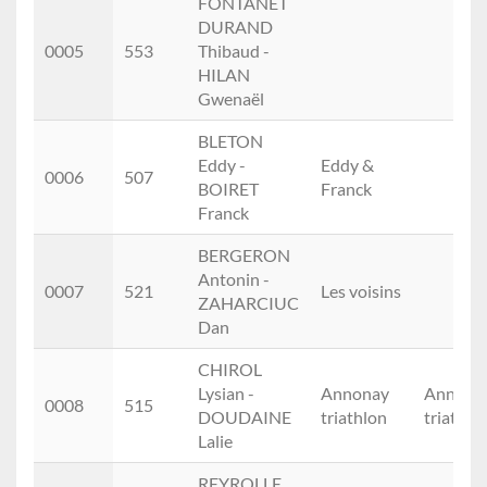
FONTANET
DURAND
0005
553
Thibaud -
HILAN
Gwenaël
BLETON
Eddy -
Eddy &
0006
507
BOIRET
Franck
Franck
BERGERON
Antonin -
0007
521
Les voisins
ZAHARCIUC
Dan
CHIROL
Lysian -
Annonay
Annona
0008
515
DOUDAINE
triathlon
triathlo
Lalie
REYROLLE