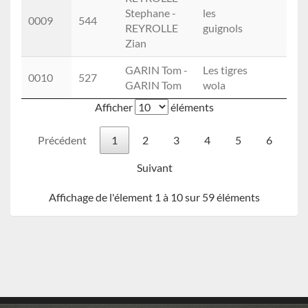
Stephane -
les
0009
544
REYROLLE
guignols
Zian
GARIN Tom -
Les tigres
0010
527
GARIN Tom
wola
Afficher
éléments
Précédent
1
2
3
4
5
6
Suivant
Affichage de l'élement 1 à 10 sur 59 éléments