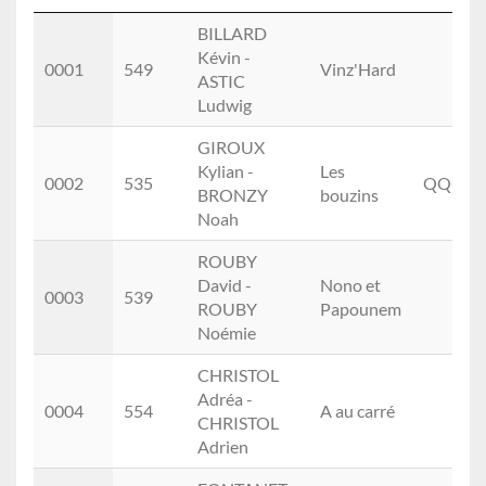
Rang
Dos.
Noms
Equipe
Club
BILLARD
Kévin -
0001
549
Vinz'Hard
ASTIC
Ludwig
GIROUX
Kylian -
Les
0002
535
QQQ
BRONZY
bouzins
Noah
ROUBY
David -
Nono et
0003
539
ROUBY
Papounem
Noémie
CHRISTOL
Adréa -
0004
554
A au carré
CHRISTOL
Adrien