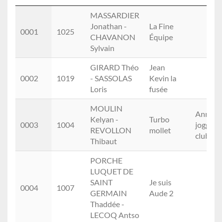
Rang
Dos.
Noms
Equipe
Club
MASSARDIER
Jonathan -
La Fine
0001
1025
CHAVANON
Équipe
Sylvain
GIRARD Théo
Jean
0002
1019
- SASSOLAS
Kevin la
Loris
fusée
MOULIN
Annona
Kelyan -
Turbo
0003
1004
jogging
REVOLLON
mollet
club
Thibaut
PORCHE
LUQUET DE
SAINT
Je suis
0004
1007
GERMAIN
Aude 2
Thaddée -
LECOQ Antso