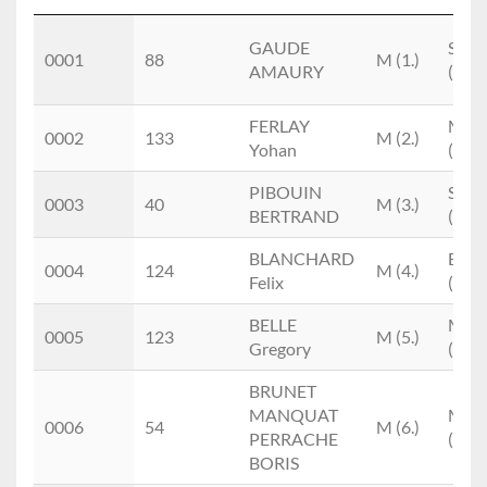
Scratch
Dossard
Nom
M/F
cat
GAUDE
SEM
Prénom
0001
88
M (1.)
AMAURY
()
FERLAY
M0
0002
133
M (2.)
Yohan
()
PIBOUIN
SEM
0003
40
M (3.)
BERTRAND
()
BLANCHARD
ESM
0004
124
M (4.)
Felix
(1.)
BELLE
M0
0005
123
M (5.)
Gregory
(1.)
BRUNET
MANQUAT
M2
0006
54
M (6.)
PERRACHE
(1.)
BORIS