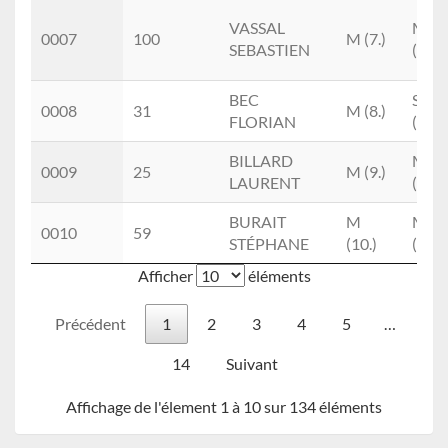
VASSAL
M1
0007
100
M (7.)
SEBASTIEN
(1.)
BEC
SEM
0008
31
M (8.)
FLORIAN
(1.)
BILLARD
M3
0009
25
M (9.)
LAURENT
(1.)
BURAIT
M
M2
0010
59
STÉPHANE
(10.)
(2.)
Afficher
éléments
Précédent
1
2
3
4
5
…
14
Suivant
Affichage de l'élement 1 à 10 sur 134 éléments