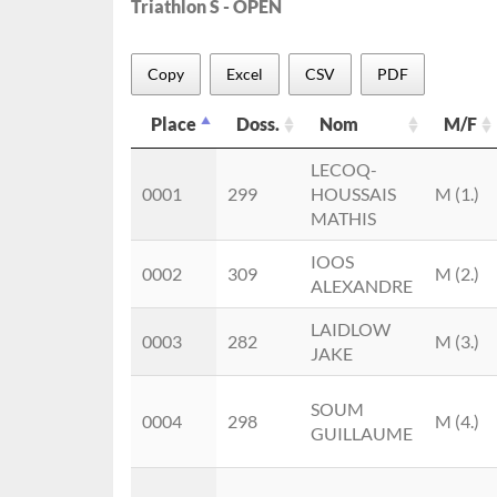
Triathlon S - OPEN
Copy
Excel
CSV
PDF
Place
Doss.
Nom
M/F
Place
Doss.
Nom
M/F
LECOQ-
0001
299
HOUSSAIS
M (1.)
MATHIS
IOOS
0002
309
M (2.)
ALEXANDRE
LAIDLOW
0003
282
M (3.)
JAKE
SOUM
0004
298
M (4.)
GUILLAUME