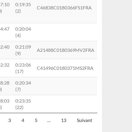
37:10
0:19:35
C46838C0180366FS1FRA
)
(2)
34:47
0:20:04
(4)
32:40
0:21:09
A21488C0180369MV2FRA
(9)
32:32
0:23:06
C41496C0180371MS2FRA
(17)
38:28
0:20:34
)
(7)
38:03
0:23:35
)
(22)
3
4
5
…
13
Suivant