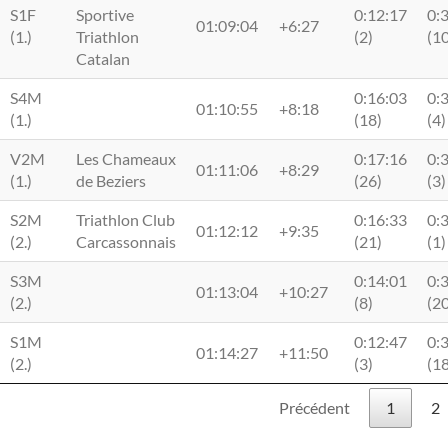
S1F
Sportive
0:12:17
0:
01:09:04
+6:27
(1.)
Triathlon
(2)
(10
Catalan
S4M
0:16:03
0:
01:10:55
+8:18
(1.)
(18)
(4)
V2M
Les Chameaux
0:17:16
0:
01:11:06
+8:29
(1.)
de Beziers
(26)
(3)
S2M
Triathlon Club
0:16:33
0:
01:12:12
+9:35
(2.)
Carcassonnais
(21)
(1)
S3M
0:14:01
0:
01:13:04
+10:27
(2.)
(8)
(20
S1M
0:12:47
0:
01:14:27
+11:50
(2.)
(3)
(18
Précédent
1
2