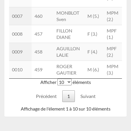
Ca
MONBLOT
MPM
Aq
0007
460
M (5.)
Sven
(2.)
Sa
FILLON
MPF
0008
457
F (3.)
DIANE
(1.)
AGUILLON
MPF
0009
458
F (4.)
LALIE
(2.)
ROGER
MPM
Aq
0010
459
M (6.)
GAUTIER
(3.)
Sa
Afficher
éléments
Précédent
1
Suivant
Affichage de l'élement 1 à 10 sur 10 éléments