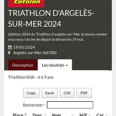
TRIATHLON D'ARGELÈS-
SUR-MER 2024
L'édition 2024 du Triathlon d'argelès-sur-Mer te donne rendez-
vous sous l'arche de départ le dimanche 19 mai.
19/05/2024
Argelès-sur-Mer (66700)
Description
Les résultats
Triathlon Kids - 6 à 9 ans
Copy
Excel
CSV
PDF
Rechercher :
Place
Doss.
Nom
M/F
Cat.
C