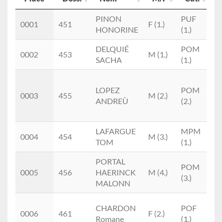
Place
Doss.
Nom
M/F
Cat.
C
PINON
PUF
0001
451
F (1.)
HONORINE
(1.)
DELQUIÉ
POM
Tr
0002
453
M (1.)
SACHA
(1.)
Ca
Am
LOPEZ
POM
Sp
0003
455
M (2.)
ANDREÙ
(2.)
Tr
Ca
LAFARGUE
MPM
Az
0004
454
M (3.)
TOM
(1.)
Et
PORTAL
POM
0005
456
HAERINCK
M (4.)
(3.)
MALONN
Tr
CHARDON
POF
0006
461
F (2.)
Co
Romane
(1.)