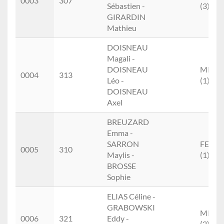
0003
307
Sébastien -
(3)
GIRARDIN
Mathieu
DOISNEAU
Magali -
DOISNEAU
MIXTE
0004
313
Léo -
(1)
DOISNEAU
Axel
BREUZARD
Emma -
SARRON
FEMM
0005
310
Maylis -
(1)
BROSSE
Sophie
ELIAS Céline -
GRABOWSKI
MIXTE
0006
321
Eddy -
(2)