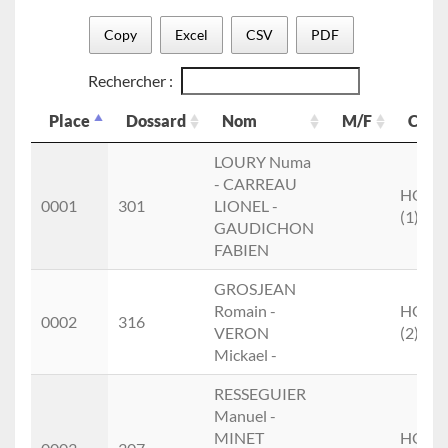
Copy
Excel
CSV
PDF
Rechercher :
Place
Dossard
Nom
M/F
Cat.
Place
Dossard
Nom
M/F
Cat.
LOURY Numa
- CARREAU
HOM
0001
301
LIONEL -
(1)
GAUDICHON
FABIEN
GROSJEAN
Romain -
HOM
0002
316
VERON
(2)
Mickael -
RESSEGUIER
Manuel -
MINET
HOM