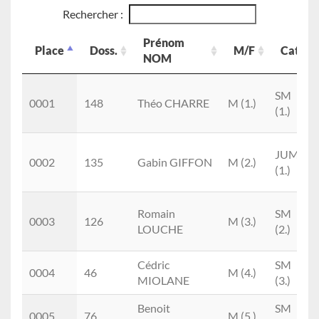
Rechercher :
Prénom
Place
Doss.
M/F
Cat.
NOM
Place
Doss.
Prénom
M/F
Cat.
SM
NOM
0001
148
Théo CHARRE
M (1.)
(1.)
JUM
0002
135
Gabin GIFFON
M (2.)
(1.)
Romain
SM
0003
126
M (3.)
LOUCHE
(2.)
Cédric
SM
0004
46
M (4.)
MIOLANE
(3.)
Benoit
SM
0005
76
M (5.)