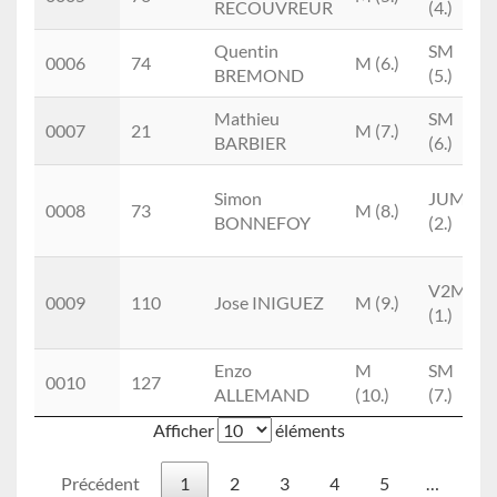
RECOUVREUR
(4.)
Quentin
SM
0006
74
M (6.)
BREMOND
(5.)
Mathieu
SM
0007
21
M (7.)
BARBIER
(6.)
Simon
JUM
0008
73
M (8.)
BONNEFOY
(2.)
V2M
0009
110
Jose INIGUEZ
M (9.)
(1.)
Enzo
M
SM
0010
127
ALLEMAND
(10.)
(7.)
Afficher
éléments
Précédent
1
2
3
4
5
…