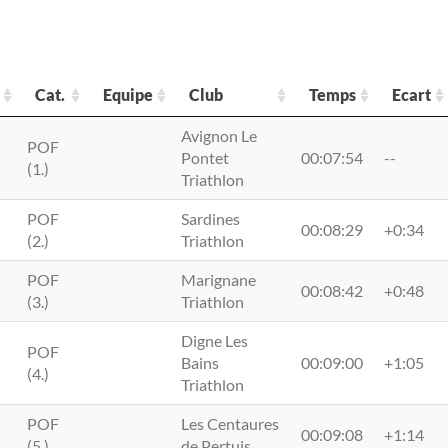
Cat.
Equipe
Club
Temps
Ecart
Cat.
Equipe
Club
Temps
Ecart
Avignon Le
POF
Pontet
00:07:54
--
(1.)
Triathlon
POF
Sardines
00:08:29
+0:34
(2.)
Triathlon
POF
Marignane
00:08:42
+0:48
(3.)
Triathlon
Digne Les
POF
Bains
00:09:00
+1:05
(4.)
Triathlon
POF
Les Centaures
00:09:08
+1:14
(5.)
de Pertuis