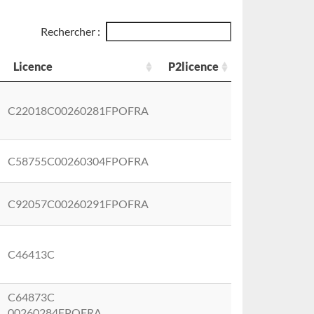
Rechercher :
Licence
P2licence
Licence
P2licence
C22018C00260281FPOFRA
C58755C00260304FPOFRA
C92057C00260291FPOFRA
C46413C
C64873C
00260284FPOFRA