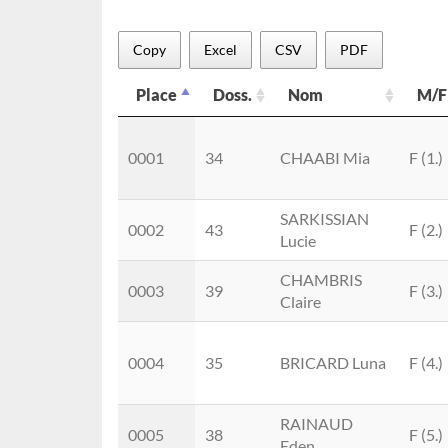
Copy
Excel
CSV
PDF
Place
Doss.
Nom
M/F
Place
Doss.
Nom
M/F
0001
34
CHAABI Mia
F (1.)
SARKISSIAN
0002
43
F (2.)
Lucie
CHAMBRIS
0003
39
F (3.)
Claire
0004
35
BRICARD Luna
F (4.)
RAINAUD
0005
38
F (5.)
Eden