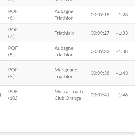
POF
Aubagne
00:09:18
+1:23
(6.)
Triathlon
POF
Triathlaix
00:09:27
+1:33
(7.)
POF
Aubagne
00:09:33
+1:38
(8.)
Triathlon
POF
Marignane
00:09:38
+1:43
(9.)
Triathlon
POF
Mistral Triath'
)
00:09:41
+1:46
(10.)
Club Orange