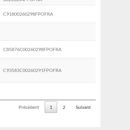
C91800260298FPOFRA
C85876C00260298FPOFRA
C93583C00260291FPOFRA
Précédent
1
2
Suivant