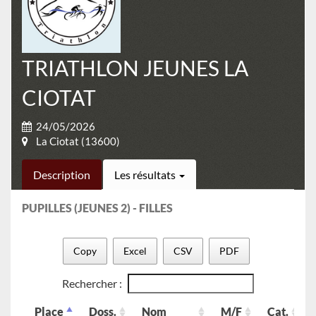
TRIATHLON JEUNES LA
CIOTAT
24/05/2026
La Ciotat (13600)
Description
Les résultats
PUPILLES (JEUNES 2) - FILLES
Copy
Excel
CSV
PDF
Rechercher :
Place
Doss.
Nom
M/F
Cat.