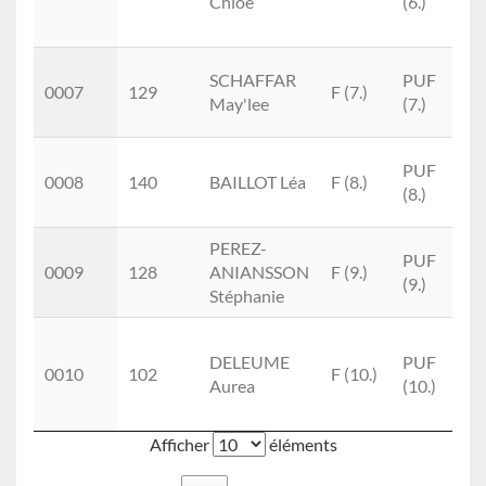
Chloe
(6.)
SCHAFFAR
PUF
0007
129
F (7.)
May'lee
(7.)
PUF
0008
140
BAILLOT Léa
F (8.)
(8.)
PEREZ-
PUF
0009
128
ANIANSSON
F (9.)
(9.)
Stéphanie
DELEUME
PUF
0010
102
F (10.)
Aurea
(10.)
Afficher
éléments