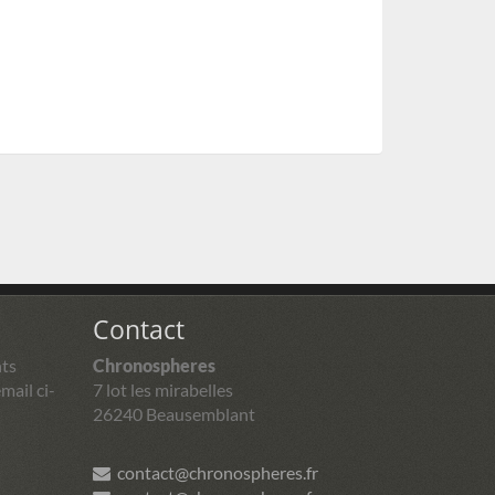
Contact
ts
Chronospheres
mail ci-
7 lot les mirabelles
26240 Beausemblant
contact@chronospheres.fr