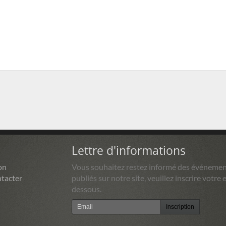
Lettre d'informations
on
Vous souhaitez restez informé des événemen
tacter
publiés sur notre site, veuillez inscrire votre e
dessous.
Inscription