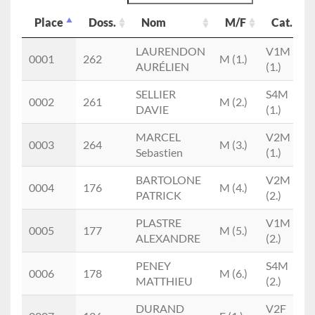
Place
Doss.
Nom
M/F
Cat.
Place
Doss.
Nom
M/F
Cat.
LAURENDON
V1M
0001
262
M (1.)
AURÉLIEN
(1.)
SELLIER
S4M
0002
261
M (2.)
DAVIE
(1.)
MARCEL
V2M
0003
264
M (3.)
Sebastien
(1.)
BARTOLONE
V2M
0004
176
M (4.)
PATRICK
(2.)
PLASTRE
V1M
0005
177
M (5.)
ALEXANDRE
(2.)
PENEY
S4M
0006
178
M (6.)
MATTHIEU
(2.)
DURAND
V2F