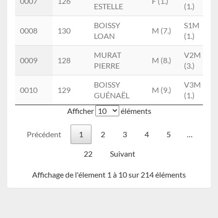
0007
126
F (1.)
ESTELLE
(1.)
BOISSY
S1M
0008
130
M (7.)
LOAN
(1.)
MURAT
V2M
0009
128
M (8.)
PIERRE
(3.)
BOISSY
V3M
0010
129
M (9.)
GUÉNAËL
(1.)
Afficher
éléments
Précédent
1
2
3
4
5
…
22
Suivant
Affichage de l'élement 1 à 10 sur 214 éléments