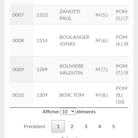
ZANOTTI
POM
0007
1323
M (5.)
PAUL
(5.) (7)
BOULANGER
POM
0008
1314
M (6.)
JONAS
(6.) (8)
ROUVIERE
POM
0009
1289
M (7.)
VALENTIN
(7.) (9)
POM
0010
1309
BOSC TOM
M (8.)
(8.)
(10)
Afficher
éléments
Précédent
1
2
3
4
5