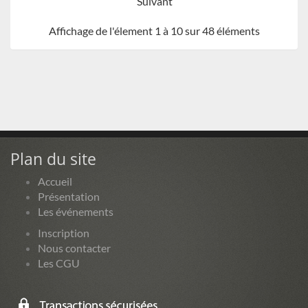
Suivant
Affichage de l'élement 1 à 10 sur 48 éléments
Plan du site
Accueil
Présentation
Les événements
Inscription
Nous contacter
Les CGU