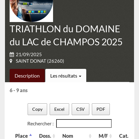
TRIATHLON du DOMAINE
du LAC de CHAMPOS 2025
21/09/2025
SAINT DONAT (26260)
Description
Les résultats
6 - 9 ans
Copy
Excel
CSV
PDF
Rechercher :
Place
Doss.
Nom
M/F
Cat.